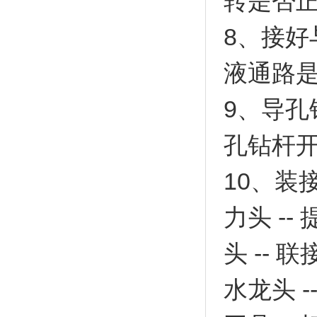
转是否
8、接
液通路
9、导孔
孔钻杆开
10、装
力头 --
头 -- 
水龙头 -