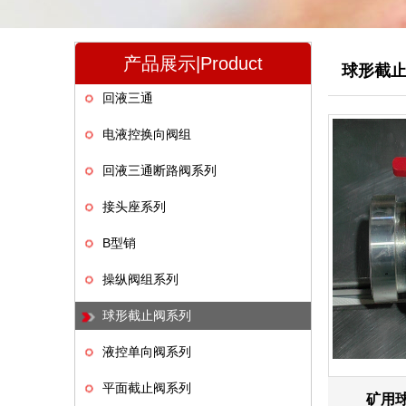
产品展示|Product
球形截
回液三通
电液控换向阀组
回液三通断路阀系列
接头座系列
B型销
操纵阀组系列
球形截止阀系列
液控单向阀系列
平面截止阀系列
矿用球