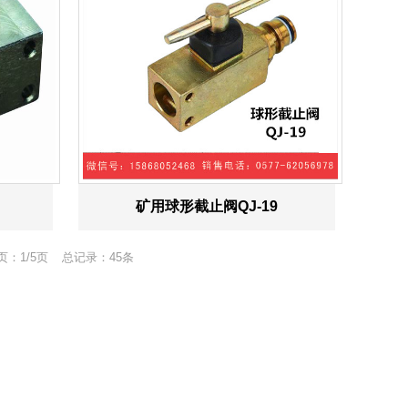
矿用球形截止阀QJ-19
页：1/5页
总记录：45条