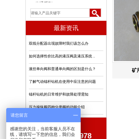
直通系列
三通系列
最新资讯
三用阀
U型卡
双线分配器出现故障时我们该怎么办
自锁球阀系列
如何选择性价比高的液压阀及液压系统 ..
弯头系列
液控单向阀和普通单向阀的区别是什么？
矿
异径三通系列
了解气动锚杆钻机在使用中应注意的问题
过滤器系列
锚杆钻机的日常维护和故障处理需知
Y型三通
压力操纵阀四种分类阀的功能介绍
请您留言
堵头系列
全国统一客服热线:
中间接头系列
感谢您的关注，当前客服人员不在
0577-62056978
线，请填写一下您的信息，我们会