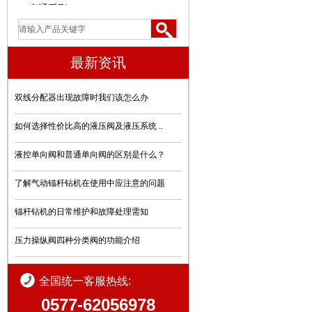
直通系列
三通系列
最新资讯
三用阀
U型卡
双线分配器出现故障时我们该怎么办
自锁球阀系列
如何选择性价比高的液压阀及液压系统 ..
弯头系列
液控单向阀和普通单向阀的区别是什么？
异径三通系列
了解气动锚杆钻机在使用中应注意的问题
过滤器系列
锚杆钻机的日常维护和故障处理需知
Y型三通
压力操纵阀四种分类阀的功能介绍
堵头系列
全国统一客服热线:
中间接头系列
0577-62056978