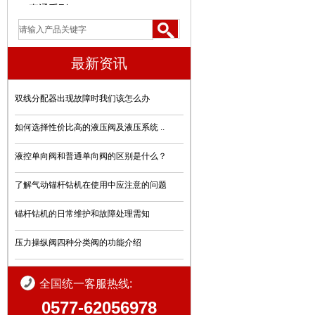
直通系列
三通系列
最新资讯
三用阀
U型卡
双线分配器出现故障时我们该怎么办
自锁球阀系列
如何选择性价比高的液压阀及液压系统 ..
弯头系列
液控单向阀和普通单向阀的区别是什么？
异径三通系列
了解气动锚杆钻机在使用中应注意的问题
过滤器系列
锚杆钻机的日常维护和故障处理需知
Y型三通
压力操纵阀四种分类阀的功能介绍
堵头系列
全国统一客服热线:
中间接头系列
0577-62056978